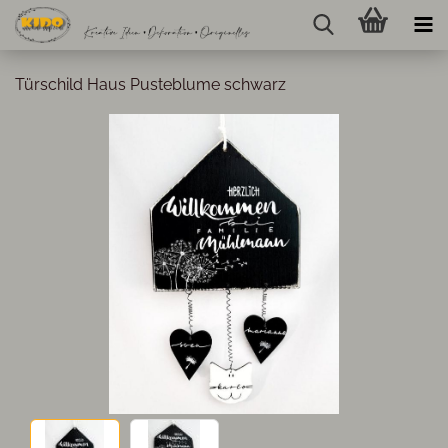
Türschild Haus Pusteblume schwarz